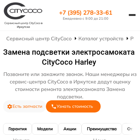
+7 (395) 278-33-61
Ежедневно с 9:00 до 21:00
Сервисный центр CityCoco
в
Иркутске
Сервисный центр CityCoco
Каталог устройств
Рем
Замена подсветки электросамоката
CityCoco Harley
Позвоните или закажите звонок. Наши менеджеры из
сервис-центра CityCoco в Иркутске дадут оценку
стоимости ремонта электросамоката Замена
подсветки.
Есть запчасти
Узнать стоимость
Гарантия
Модели
Акции
Преимущества
Отзы