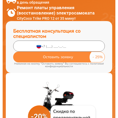
в день обращения
Ремонт платы управления
(восстановление) электросамоката
CityCoco Trike PRO 12 от 35 минут
Бесплатная консультация со
специалистом
Оставить заявку
Нажимая на кнопку "Оставить заявку" Вы соглашаетесь c
политикой
конфиденциальности
Скидка по
-20%
предварительной