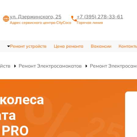
ул. Дзержинского, 25
+7 (395) 278-33-61
Адрес сервисного центра CityCoco
Горячая линия
Ремонт устройств
Цена ремонта
Вакансии
Контакт
ойств
Ремонт Электросамокатов
Ремонт Электросам
колеса
ата
E PRO