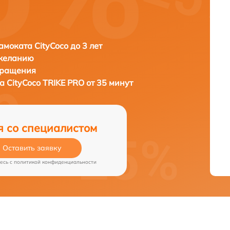
амоката CityCoco до 3 лет
 желанию
бращения
та
CityCoco TRIKE PRO от 35 минут
я со специалистом
Оставить заявку
есь c
политикой конфиденциальности