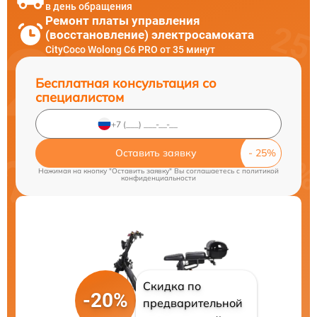
в день обращения
Ремонт платы управления
(восстановление) электросамоката
CityCoco Wolong C6 PRO от 35 минут
Бесплатная консультация со
специалистом
Оставить заявку
Нажимая на кнопку "Оставить заявку" Вы соглашаетесь c
политикой
конфиденциальности
Скидка по
-20%
предварительной