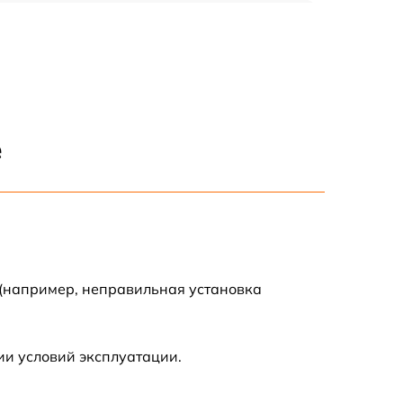
900 р
2000 р
400 р
е
500 р
900 р
2500 р
 (например, неправильная установка
1100 р
ии условий эксплуатации.
400 р