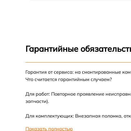
Замена резины CityCoco X7
Апгрейд CityCoco X7
Восстановление разъемов питания CityCoco
X7
Гарантийные обязательств
Замена аккумулятора CityCoco X7
Гарантия от сервиса: на смонтированные ко
Замена корпуса CityCoco X7
Что считается гарантийным случаем?
Ремонт платы управления (восстановление)
CityCoco X7
Для работ: Повторное проявление неисправн
запчасти).
Гидроизоляция CityCoco X7
Для комплектующих: Внезапная поломка, отк
Замена подсветки CityCoco X7
Показать полностью