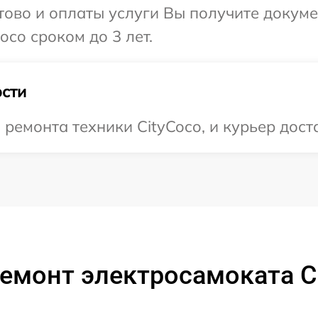
отово и оплаты услуги Вы получите докум
co сроком до 3 лет.
сти
емонта техники CityCoco, и курьер доста
емонт электросамоката C