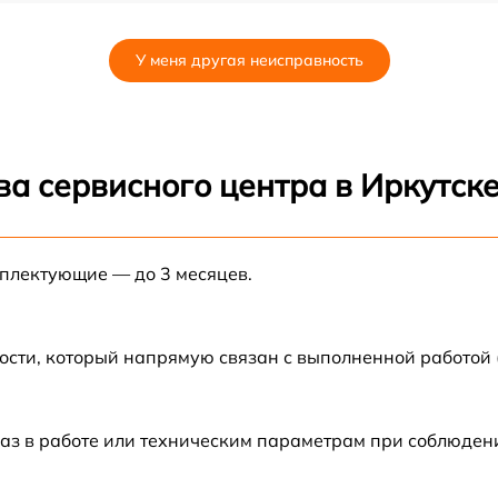
от 60 мин
У меня другая неисправность
от 60 мин
от 60 мин
а сервисного центра в Иркутск
от 60 мин
мплектующие — до 3 месяцев.
от 60 мин
от 60 мин
ости, который напрямую связан с выполненной работой
от 60 мин
аз в работе или техническим параметрам при соблюден
от 60 мин